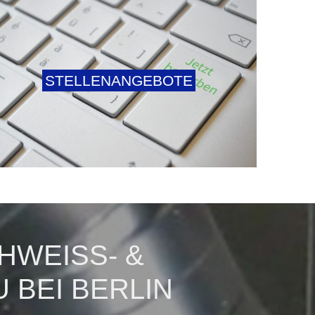
STELLENANGEBOTE
EISS- & U
BEI BERLIN